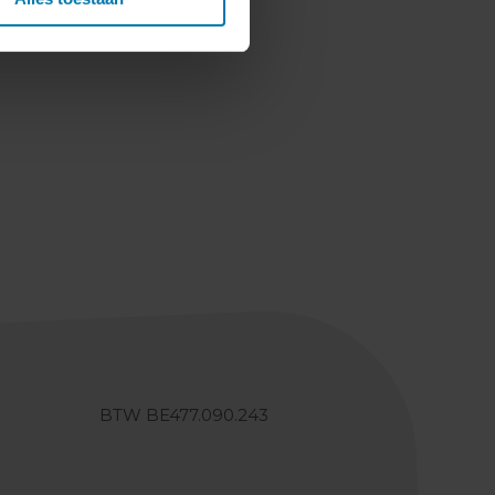
BTW BE477.090.243