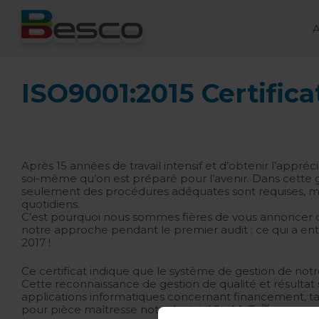
A
ISO9001:2015 Certifica
Après 15 années de travail intensif et d’obtenir l’appré
soi-même qu’on est préparé pour l’avenir. Dans cette 
seulement des procédures adéquates sont requises, mais
quotidiens.
C’est pourquoi nous sommes fières de vous annoncer 
notre approche pendant le premier audit ; ce qui a entraî
2017 !
Ce certificat indique que le système de gestion de no
Cette reconnaissance de gestion de qualité et résultat 
applications informatiques concernant financement, tar
™
pour pièce maîtresse notre logiciel SteMaTo
.