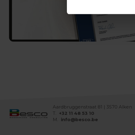
Aardbruggenstraat 81 | 3570 Alken
T.
+32 11 48 53 10
M.
info@besco.be