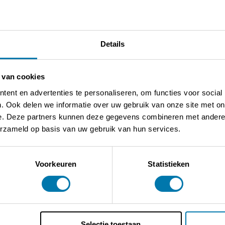
t donc laisser participer aussi bien les collaborateurs
r, nous ferons tout notre possible pour concrétiser notre
rès jour ! Le flux de feedback que nous recevons de nos
tre entreprise et c’est la mesure dans notre recherche
Details
 van cookies
ent en advertenties te personaliseren, om functies voor social
. Ook delen we informatie over uw gebruik van onze site met on
e. Deze partners kunnen deze gegevens combineren met andere i
erzameld op basis van uw gebruik van hun services.
Voorkeuren
Statistieken
Selectie toestaan