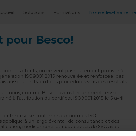
ccueil
Solutions
Formations
Nouvelles-Evéneme
t pour Besco!
ciation des clients, on ne veut pas seulement prouver à
génération ISO9001:2015 renouvelée et renforcée, pas
 aussi qu’on traduit ces procédures vers des résultats
que nous, comme Besco, avons brillamment réussi
né à l’attribution du certificat ISO9001:2015 le 5 avril
tre entreprise se conforme aux normes ISO.
s'applique à un large éventail de consultance et des
ification, médicaments et nos activités de SSC avec