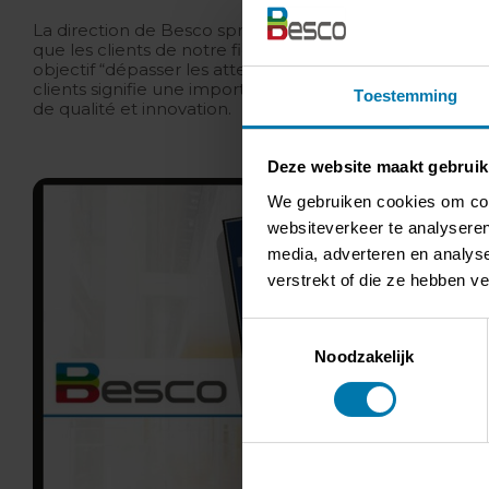
La direction de Besco sprl et Besco Projects sprl voudrai
que les clients de notre fierté de ce résultat. À l’aveni
objectif “dépasser les attentes de nos clients“; jour ap
clients signifie une importante valeur ajoutée pour no
Toestemming
de qualité et innovation.
Deze website maakt gebruik
We gebruiken cookies om cont
websiteverkeer te analyseren
media, adverteren en analys
verstrekt of die ze hebben v
Toestemmingsselectie
Noodzakelijk