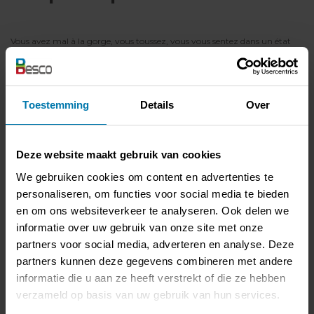
Vous avez mal à la gorge, vous toussez, vous vous sentez dans un état
grippal et vous avez de la fièvre ? Alors n'allez pas voir votre médecin,
appelez-le. Il déterminera, en fonction de vos symptômes, ce qu'il faut
faire. Mais tous ces appels mis bout à bout prennent beaucoup de temps
à votre médecin. C'est pourquoi les médecins reçoivent une indemnité
pour les consultations par téléphone dans le cadre de la crise Covid-19. Il
en va de même pour les dentistes, les psychologues, les hôpitaux, etc.
Toestemming
Details
Over
Ce n'est là qu'un exemple de la manière dont le secteur des soins de santé
s'adapte rapidement à la nouvelle réalité et assure la continuité des soins.
Une chose pour laquelle nous ne pouvons qu'avoir le plus grand respect!
Deze website maakt gebruik van cookies
We gebruiken cookies om content en advertenties te
personaliseren, om functies voor social media te bieden
en om ons websiteverkeer te analyseren. Ook delen we
informatie over uw gebruik van onze site met onze
partners voor social media, adverteren en analyse. Deze
partners kunnen deze gegevens combineren met andere
informatie die u aan ze heeft verstrekt of die ze hebben
verzameld op basis van uw gebruik van hun services.