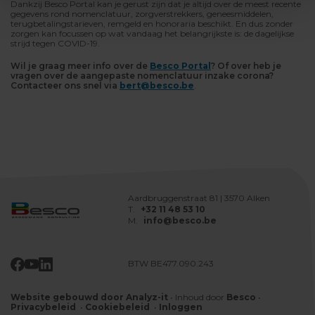
Dankzij Besco Portal kan je gerust zijn dat je altijd over de meest recente
gegevens rond nomenclatuur, zorgverstrekkers, geneesmiddelen,
terugbetalingstarieven, remgeld en honoraria beschikt. En dus zonder
zorgen kan focussen op wat vandaag het belangrijkste is: de dagelijkse
strijd tegen COVID-19.
Wil je graag meer info over de
Besco Portal
? Of over heb je
vragen over de aangepaste nomenclatuur inzake corona?
Contacteer ons snel via
bert@besco.be
.
Aardbruggenstraat 81 | 3570 Alken
T.
+32 11 48 53 10
M.
info@besco.be
BTW BE477.090.243
Website gebouwd door Analyz-it
•
Inhoud door
Besco
•
Privacybeleid
•
Cookiebeleid
•
Inloggen