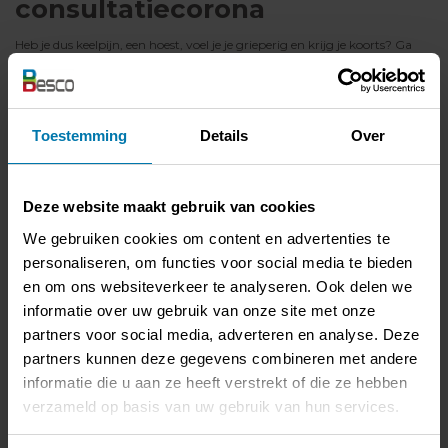
consultatiecorona
Heb je dus keelpijn, een hoest, voel je je grieperig en krijg je koorts? Ga
dan niet langs bij je huisarts, maar bel hem op. Hij of zij zal, op basis van
je symptomen, bepalen wat je moet doen. Maar al die telefoontjes
samen, vragen heel wat tijd van je huisarts. Daarom krijgen de artsen
een vergoeding voor telefonische consultaties in het kader van de
coronacrisis. Hetzelfde geldt voor tandartsen, psychologen, ziekenhuizen,
enzovoort.
Toestemming
Details
Over
Deze website maakt gebruik van cookies
We gebruiken cookies om content en advertenties te
personaliseren, om functies voor social media te bieden
en om ons websiteverkeer te analyseren. Ook delen we
informatie over uw gebruik van onze site met onze
partners voor social media, adverteren en analyse. Deze
partners kunnen deze gegevens combineren met andere
informatie die u aan ze heeft verstrekt of die ze hebben
verzameld op basis van uw gebruik van hun services.