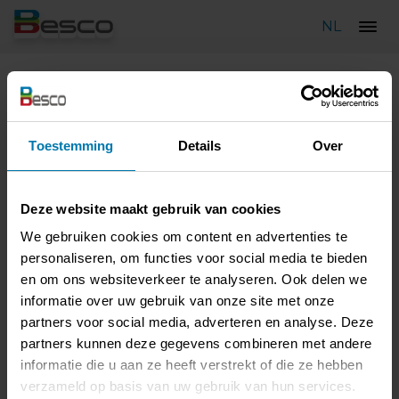
NL
Make-over
Onze kantoren & opleidingsruimte kregen de afgelopen weken
Toestemming
Details
Over
een serieuze make-over . Lichter, ruimer en met alle mogelijke
technologische snufjes om nog beter onze klanten te servicen.
Wat vinden jullie ervan ?
Deze website maakt gebruik van cookies
We gebruiken cookies om content en advertenties te
personaliseren, om functies voor social media te bieden
en om ons websiteverkeer te analyseren. Ook delen we
informatie over uw gebruik van onze site met onze
partners voor social media, adverteren en analyse. Deze
partners kunnen deze gegevens combineren met andere
informatie die u aan ze heeft verstrekt of die ze hebben
verzameld op basis van uw gebruik van hun services.