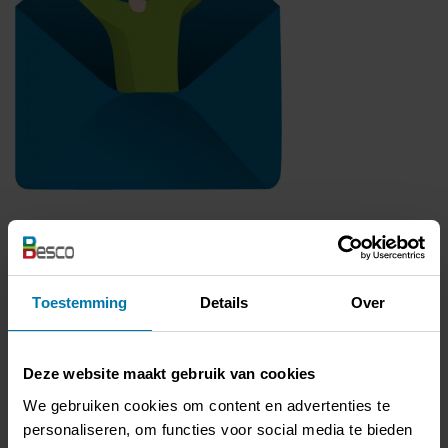
Kom je met het openbaar vervoer?
Trein Brussel - Leuven - Landen Alken - Hasselt
Elke 23 min. na het uur in Alken, 800 m van ons kantoor. Wij komen u
Toestemming
Details
Over
afhalen indien u ons één dag vooraf een seintje geeft.
Trein tot Hasselt:
Deze website maakt gebruik van cookies
Met de taxi ongeveer 5 km tot Besco
We gebruiken cookies om content en advertenties te
personaliseren, om functies voor social media te bieden