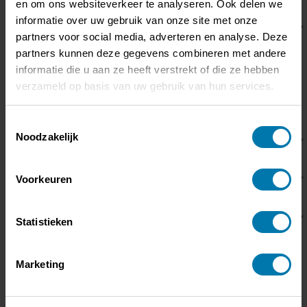
Zit je met vragen?
en om ons websiteverkeer te analyseren. Ook delen we
informatie over uw gebruik van onze site met onze
*
Naam
partners voor social media, adverteren en analyse. Deze
partners kunnen deze gegevens combineren met andere
Functie
informatie die u aan ze heeft verstrekt of die ze hebben
verzameld op basis van uw gebruik van hun services.
Organisatie
Toestemmingsselectie
Noodzakelijk
*
E-mailadres
*
Voorkeuren
Onderwerp
*
Bericht
Statistieken
Marketing
Ik heb het privacy beleid gelezen en ga hiermee akkoord.
(Privacybeleid)