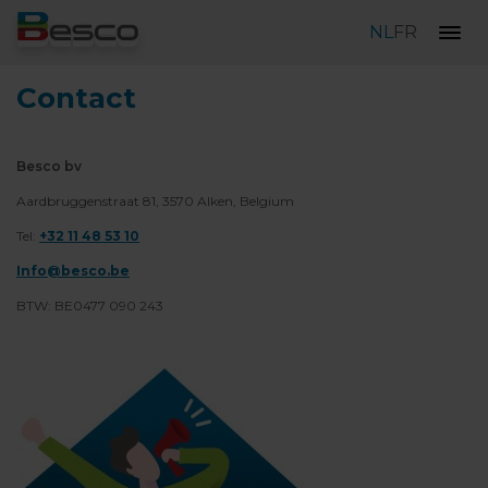
NL
FR
Contact
Besco bv
Aardbruggenstraat 81, 3570 Alken, Belgium
Tel:
+32 11 48 53 10
Info@besco.be
BTW: BE0477 090 243