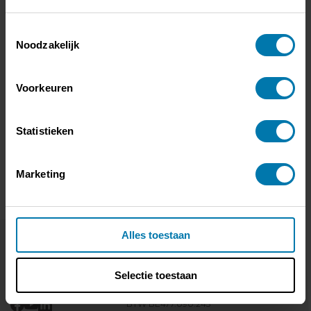
Internationale verdelers
Toestemmingsselectie
Noodzakelijk
Voorkeuren
Statistieken
Marketing
Alles toestaan
Aardbruggenstraat 81 | 3570 Alken
T.
+32 11 48 53 10
M.
info@besco.be
Selectie toestaan
BTW BE477.090.243