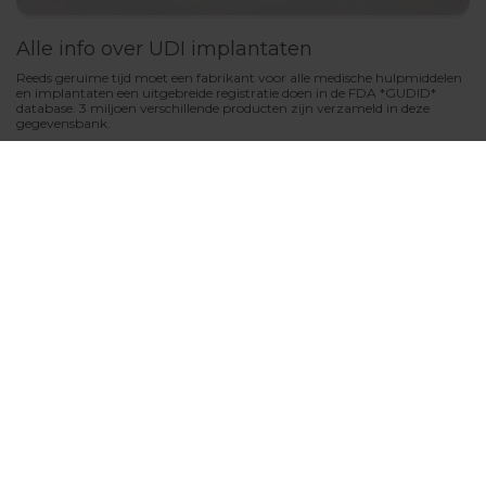
Alle info over UDI implantaten
Reeds geruime tijd moet een fabrikant voor alle medische hulpmiddelen
en implantaten een uitgebreide registratie doen in de FDA *GUDID*
database. 3 miljoen verschillende producten zijn verzameld in deze
gegevensbank.
Meer informatie over eCoGUDID