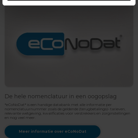
De hele nomenclatuur in een oogopslag
*eCoNoDat* is een handige databank met alle informatie per
nomenclatuurnummer zoals de geldende (terugbetalings)- tarieven,
relevante wetgeving, kwalificaties voor verstrekkers en zorginstellingen
en nog veel meer.
Meer informatie over eCoNoDat