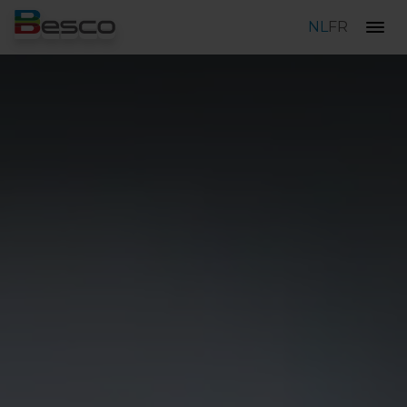
NL
FR