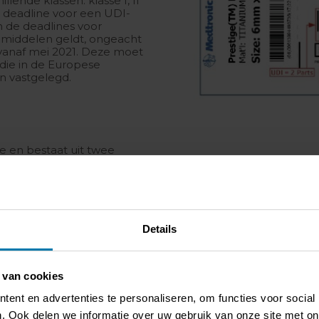
ende klassen: klasse I, II
de deadline voor een UDI-
n de deadlines voor
lpmiddelen geldt, ongeacht
 vanaf mei 2021. Deze moet
ie in de Europese
 vastgelegd.
e en bestaat uit twee
. Het is een verplicht
 Dit unieke productnummer
e die gerelateerd is aan het
Details
e UDI dat alleen bij
toegevoegd. De PI bevat
Lot/batchnummer,
 van cookies
ent en advertenties te personaliseren, om functies voor social
. Ook delen we informatie over uw gebruik van onze site met on