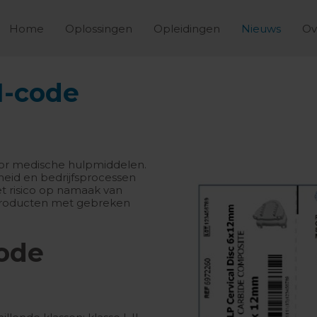
Home
Oplossingen
Opleidingen
Nieuws
Ov
I-code
oor medische hulpmiddelen.
gheid en bedrijfsprocessen
t risico op namaak van
 producten met gebreken
ode