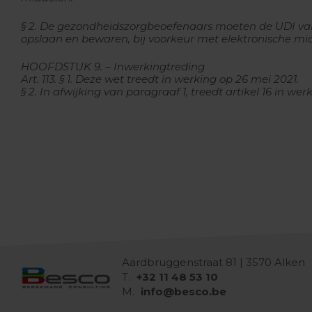
§ 2. De gezondheidszorgbeoefenaars moeten de UDI va
opslaan en bewaren, bij voorkeur met elektronische mi
HOOFDSTUK 9. – Inwerkingtreding
Art. 113. § 1. Deze wet treedt in werking op 26 mei 2021.
§ 2. In afwijking van paragraaf 1, treedt artikel 16 in we
Aardbruggenstraat 81 | 3570 Alken
T.
+32 11 48 53 10
M.
info@besco.be