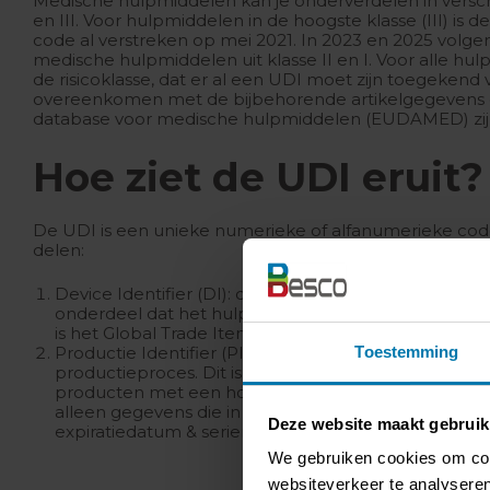
Medische hulpmiddelen kan je onderverdelen in verschill
en III. Voor hulpmiddelen in de hoogste klasse (III) is 
code al verstreken op mei 2021. In 2023 en 2025 volge
medische hulpmiddelen uit klasse II en I. Voor alle hu
de risicoklasse, dat er al een UDI moet zijn toegekend
overeenkomen met de bijbehorende artikelgegevens d
database voor medische hulpmiddelen (EUDAMED) zijn
Hoe ziet de UDI eruit?
De UDI is een unieke numerieke of alfanumerieke cod
delen:
Device Identifier (DI): dit is een uniforme artikelcode
onderdeel dat het hulpmiddel uniek identificeert.
is het Global Trade Item Number (GTIN).
Productie Identifier (PI): dit staat voor alle informati
Toestemming
productieproces. Dit is een variabel onderdeel van d
producten met een hoog risico aan de code wordt 
alleen gegevens die in schrift op het label staan: 
Deze website maakt gebruik
expiratiedatum & serienummer.
We gebruiken cookies om cont
websiteverkeer te analyseren