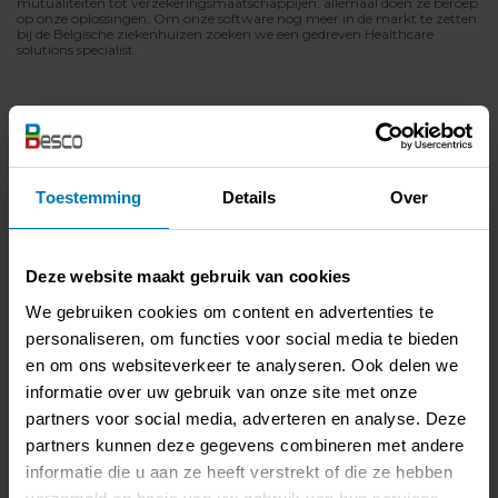
mutualiteiten tot verzekeringsmaatschappijen: allemaal doen ze beroep
op onze oplossingen. Om onze software nog meer in de markt te zetten
bij de Belgische ziekenhuizen zoeken we een gedreven Healthcare
solutions specialist.
Jouw rol
Je bezoekt onze ziekenhuizen en prospecten regelmatig en stelt hen
de brede waaier aan oplossingen voor uit de Besco Portal.
Toestemming
Details
Over
Je bouwt een vertrouwelijke relatie op, brengt noden in kaart en
helpt processen te optimaliseren.
Je identificeert de juiste mensen, brengt ze samen en overtuigt hen
Deze website maakt gebruik van cookies
van onze oplossingen op maat.
We gebruiken cookies om content en advertenties te
Je communiceert intern transparant over je vorderingen.
Administratief handel je alles correct af.
personaliseren, om functies voor social media te bieden
en om ons websiteverkeer te analyseren. Ook delen we
informatie over uw gebruik van onze site met onze
Jouw profiel
partners voor social media, adverteren en analyse. Deze
Je bezit minstens een Bachelor diploma of gelijkwaardig door
partners kunnen deze gegevens combineren met andere
ervaring.
informatie die u aan ze heeft verstrekt of die ze hebben
Je hebt affiniteit met de ziekenhuiswereld en een brede interesse in