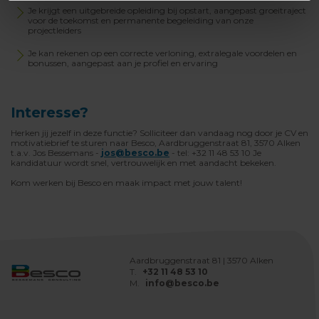
Je krijgt een uitgebreide opleiding bij opstart, aangepast groeitraject
voor de toekomst en permanente begeleiding van onze
projectleiders
Je kan rekenen op een correcte verloning, extralegale voordelen en
bonussen, aangepast aan je profiel en ervaring
Interesse?
Herken jij jezelf in deze functie? Solliciteer dan vandaag nog door je CV en
motivatiebrief te sturen naar Besco, Aardbruggenstraat 81, 3570 Alken
t.a.v. Jos Bessemans -
jos@besco.be
- tel: +32 11 48 53 10 Je
kandidatuur wordt snel, vertrouwelijk en met aandacht bekeken.
Kom werken bij Besco en maak impact met jouw talent!
Aardbruggenstraat 81 | 3570 Alken
T.
+32 11 48 53 10
M.
info@besco.be