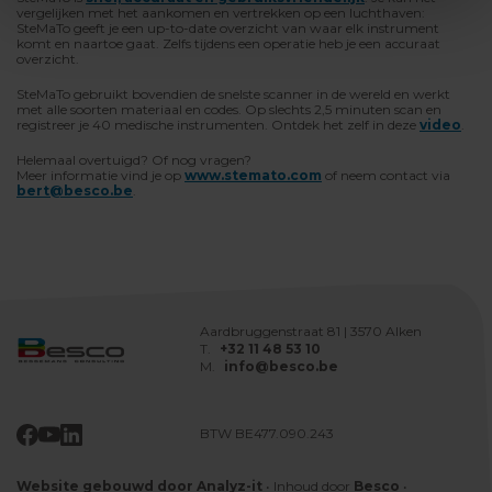
vergelijken met het aankomen en vertrekken op een luchthaven:
SteMaTo geeft je een up-to-date overzicht van waar elk instrument
komt en naartoe gaat. Zelfs tijdens een operatie heb je een accuraat
overzicht.
SteMaTo gebruikt bovendien de snelste scanner in de wereld en werkt
met alle soorten materiaal en codes. Op slechts 2,5 minuten scan en
registreer je 40 medische instrumenten. Ontdek het zelf in deze
video
.
Helemaal overtuigd? Of nog vragen?
Meer informatie vind je op
www.stemato.com
of neem contact via
bert@besco.be
.
Aardbruggenstraat 81 | 3570 Alken
T.
+32 11 48 53 10
M.
info@besco.be
BTW BE477.090.243
Website gebouwd door Analyz-it
•
Inhoud door
Besco
•