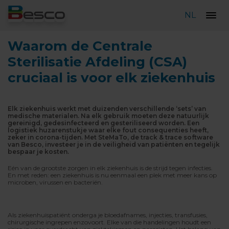
NL
Waarom de Centrale
Sterilisatie Afdeling (CSA)
cruciaal is voor elk ziekenhuis
Elk ziekenhuis werkt met duizenden verschillende ‘sets’ van
medische materialen. Na elk gebruik moeten deze natuurlijk
gereinigd, gedesinfecteerd en gesteriliseerd worden. Een
logistiek huzarenstukje waar elke fout consequenties heeft,
zeker in corona-tijden. Met SteMaTo, de track & trace software
van Besco, investeer je in de veiligheid van patiënten en tegelijk
bespaar je kosten.
Eén van de grootste zorgen in elk ziekenhuis is de strijd tegen infecties.
En met reden: een ziekenhuis is nu eenmaal een plek met meer kans op
microben, virussen en bacteriën.
Als ziekenhuispatiënt onderga je bloedafnames, injecties, transfusies,
chirurgische ingrepen enzovoort. Elke van die handelingen houdt een