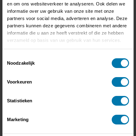
dagdagelijks naar resultaten vertaalt.
en om ons websiteverkeer te analyseren. Ook delen we
informatie over uw gebruik van onze site met onze
Lees meer
partners voor social media, adverteren en analyse. Deze
partners kunnen deze gegevens combineren met andere
informatie die u aan ze heeft verstrekt of die ze hebben
verzameld op basis van uw gebruik van hun services.
Toestemmingsselectie
Noodzakelijk
Voorkeuren
Statistieken
Besco tekent overeenkomst met Cerner
Met trots kondigen wij aan dat Besco een samenwerking heeft
Marketing
aangegaan met Cerner, een internationaal toonaangevend bedrijf actief
in gezondheidszorg technologie.