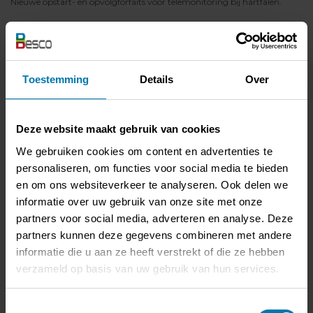
Nieuwe opstart- en opvolgforfaits voor telemonitoring bij hartfalen.
3. Transgenderzorg - nieuwe zittingen en
ondersteuningsforfaits
Introductie van zittingen op afstand en een ondersteuningsforfait voor
samenwerking tussen centra.
Toestemming
Details
Over
4. Cervicovaginaal uitstrijkje - twee nieuwe verstrekkingen
Nieuwe nummers voor uitstrijkjes bij hoogrisicopopulaties of verdachte
Deze website maakt gebruik van cookies
symptomatologie.
We gebruiken cookies om content en advertenties te
5. Uitneembare tandprothese - nieuwe pseudocodes
personaliseren, om functies voor social media te bieden
Pseudocodes bij overlijden tijdens protheseconfectie.
en om ons websiteverkeer te analyseren. Ook delen we
informatie over uw gebruik van onze site met onze
6. Zorgtraject Eetstoornissen
partners voor social media, adverteren en analyse. Deze
Nieuwe codes voor sessies en STOP-codes bij einde traject.
partners kunnen deze gegevens combineren met andere
informatie die u aan ze heeft verstrekt of die ze hebben
7. Eerstelijnspsychologische ondersteuning
verzameld op basis van uw gebruik van hun services.
Nieuwe pseudocodes voor eetstoornissen.
8. Pleuropunctie en thoraxdrainage - grondige herwerking
Toestemmingsselectie